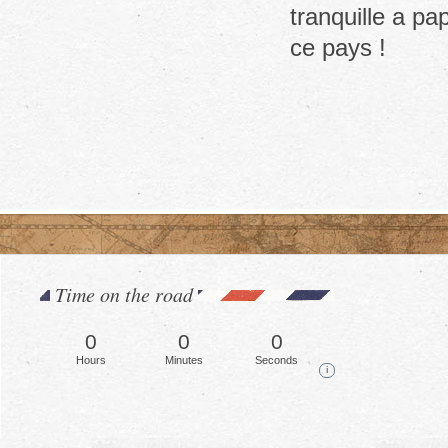
tranquille a p
ce pays !
Time on the road
0
0
0
Hours
Minutes
Seconds
i