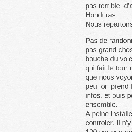
pas terrible, d
Honduras.
Nous reparton
Pas de randonne
pas grand chos
bouche du vol
qui fait le tou
que nous voyon
peu, on prend 
infos, et puis
ensemble.
A peine install
controler. Il n’
100 par person