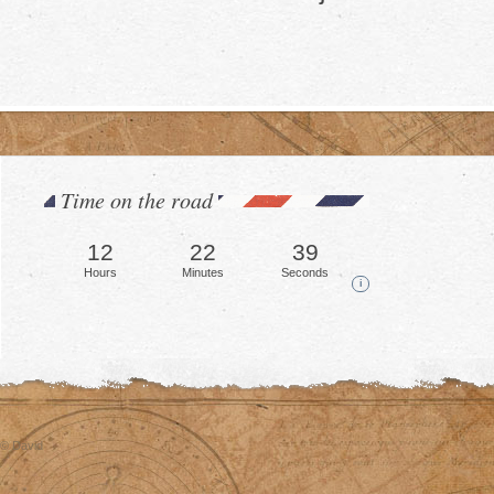
Time on the road
12
22
42
Hours
Minutes
Seconds
i
© David