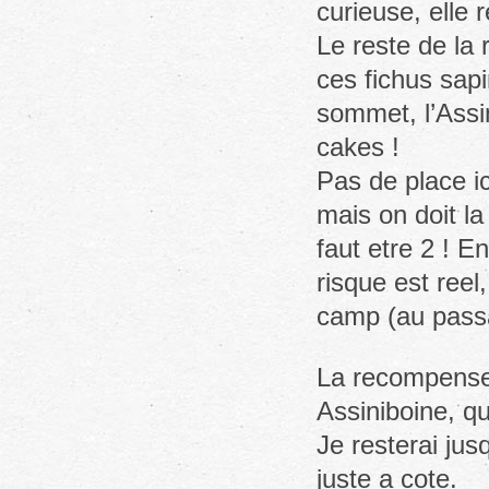
curieuse, elle r
Le reste de la 
ces fichus sap
sommet, l’Assi
cakes !
Pas de place ic
mais on doit la
faut etre 2 ! E
risque est reel
camp (au passa
La recompense 
Assiniboine, qu
Je resterai jus
juste a cote.