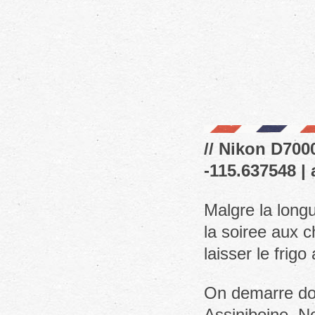
// Nikon D7000
-115.637548 | 
Malgre la longu
la soiree aux c
laisser le frig
On demarre don
Assiniboine. N