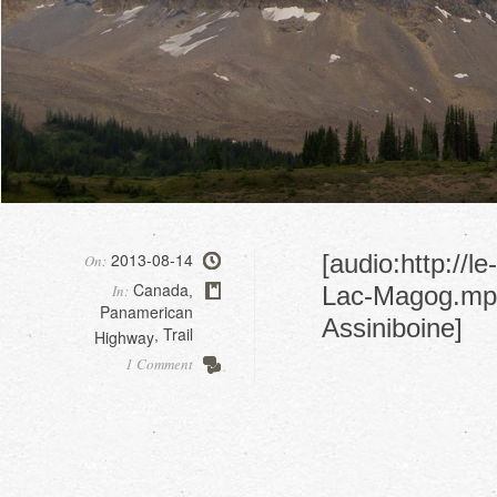
2013-08-14
[audio:http://
On:
Canada
In:
Lac-Magog.mp3|
,
Panamerican
Assiniboine]
Trail
Highway
,
1 Comment