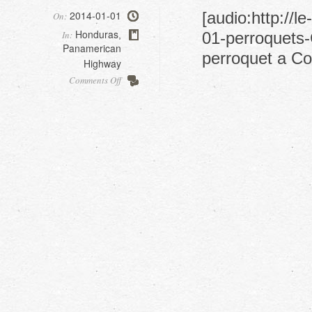
2014-01-01
[audio:http://
On:
Honduras
In:
01-perroquets-
,
Panamerican
perroquet a Co
Highway
on
Comments Off
Copan
ruinas