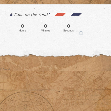
Time on the road
0
0
0
Hours
Minutes
Seconds
i
© David