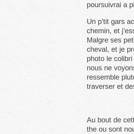
poursuivrai a p
Un p’tit gars a
chemin, et j’es
Malgre ses peti
cheval, et je 
photo le colibr
nous ne voyons
ressemble plut
traverser et d
Au bout de cet
the ou sont nou