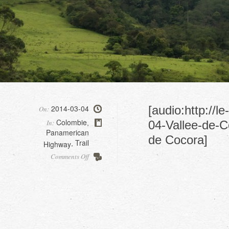
2014-03-04
[audio:http://
On:
Colombie
In:
04-Vallee-de-C
,
Panamerican
de Cocora]
Trail
Highway
,
on
Comments Off
Vallee
de
Cocora