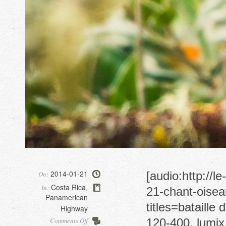
2014-01-21
[audio:http://
On:
Costa Rica
In:
,
21-chant-oiseau
Panamerican
titles=bataille
Highway
on
Comments Off
120-400, lumix 