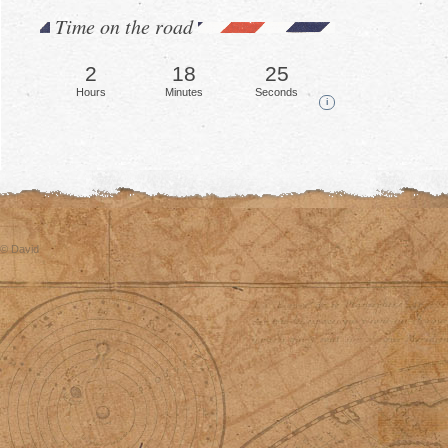
Time on the road
2
18
29
Hours
Minutes
Seconds
i
© David