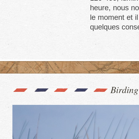
Paraiso
heure, nous no
del
Quetzal
le moment et 
quelques cons
Birdin