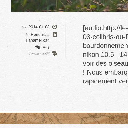
2014-01-03
[audio:http://
On:
Honduras
In:
,
03-colibris-au
Panamerican
bourdonnement 
Highway
on
Comments Off
nikon 10.5 | 14
Birding
voir des oiseaux
@
LAgo
! Nous embarqu
de
rapidement ve
Yogoa