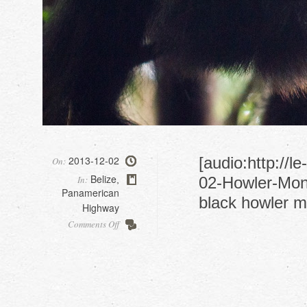
2013-12-02
[audio:http://
On:
Belize
In:
02-Howler-Monk
,
Panamerican
black howler 
Highway
on
Comments Off
Altun
Ha
et
Baboon
sanctuary