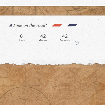
Time on the road
6
42
45
Hours
Minutes
Seconds
i
© David