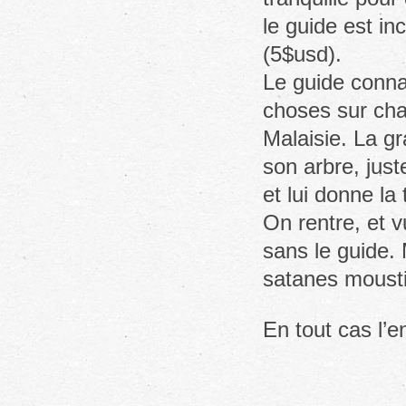
le guide est i
(5$usd).
Le guide conna
choses sur chaq
Malaisie. La gr
son arbre, just
et lui donne l
On rentre, et v
sans le guide.
satanes mousti
En tout cas l’en