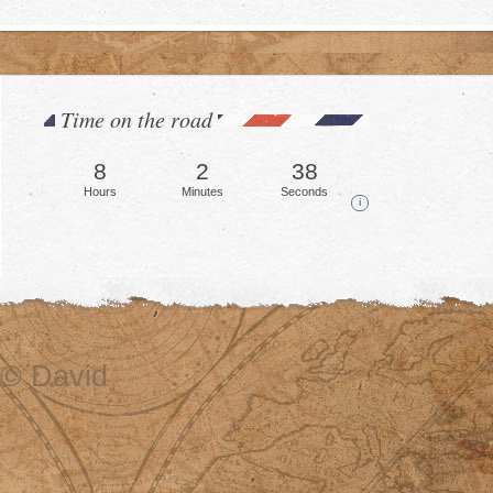
Time on the road
8
2
41
Hours
Minutes
Seconds
i
© David