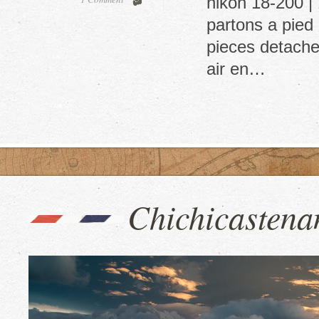
nikon 18-200 |
partons a pied
pieces detachees
air en…
Chichicastenan