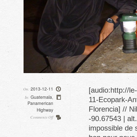
2013-12-11
[audio:http://
On:
Guatemala
In:
,
11-Ecopark-Ant
Panamerican
Florencia] // N
Highway
on
Comments Off
-90.67543 | al
Ecopark
impossible de s
Florencia