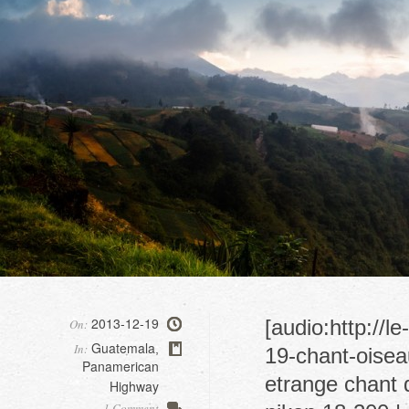
2013-12-19
[audio:http://
On:
Guatemala
In:
,
19-chant-oisea
Panamerican
etrange chant 
Highway
1 Comment