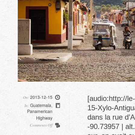
2013-12-15
[audio:http://
On:
Guatemala
In:
,
15-Xylo-Antigu
Panamerican
dans la rue d’
Highway
on
Comments Off
-90.73957 | al
Antigua