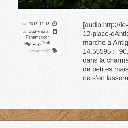
2013-12-13
[audio:http://
On:
Guatemala
In:
,
12-place-dAntig
Panamerican
marche a Antig
Trail
Highway
,
on
14.55595 : -90
Comments Off
Volcan
dans la charma
Pacaya,
Antigua
de petites mai
ne s’en lasse