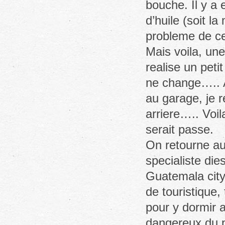
bouche. Il y a 
d’huile (soit l
probleme de c
Mais voila, une
realise un petit
ne change….. A
au garage, je r
arriere….. Voil
serait passe.
On retourne au 
specialiste die
Guatemala city.
de touristique,
pour y dormir a
dangereux du p