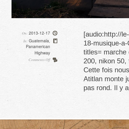
2013-12-17
[audio:http://
On:
Guatemala
In:
,
18-musique-a-
Panamerican
titles= marche
Highway
on
Comments Off
200, nikon 50, 
Chichicastenango,
Cette fois nou
route
vers
Atitlan monte 
Atitlan
pas rond. Il y