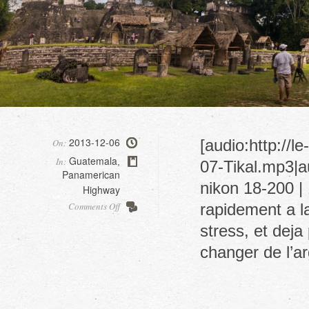
2013-12-06
[audio:http://
On:
Guatemala
In:
,
07-Tikal.mp3|au
Panamerican
nikon 18-200 |
Highway
on
Comments Off
rapidement a la
Tikal
stress, et dej
changer de l’a