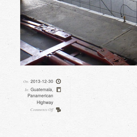
2013-12-30
On:
Guatemala
In:
,
Panamerican
Highway
on
Comments Off
Lost
in
Guatemala
city…