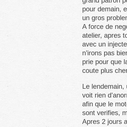
grand patron p
pour demain, et
un gros proble
A force de neg
atelier, apres 
avec un inject
n’irons pas bie
prie pour que l
coute plus ch
Le lendemain, 
voit rien d’ano
afin que le mot
sont verifies, 
Apres 2 jours a