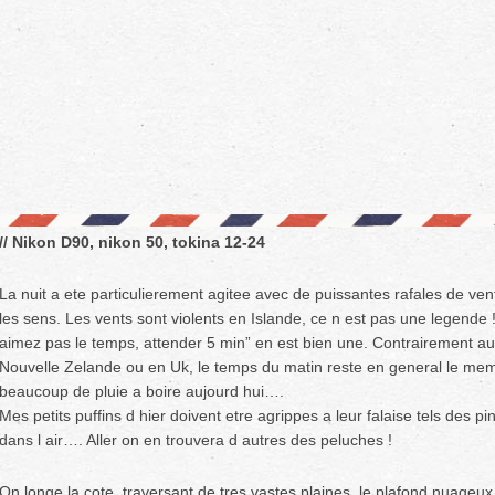
// Nikon D90, nikon 50, tokina 12-24
La nuit a ete particulierement agitee avec de puissantes rafales de ven
les sens. Les vents sont violents en Islande, ce n est pas une legende 
aimez pas le temps, attender 5 min” en est bien une. Contrairement a
Nouvelle Zelande ou en Uk, le temps du matin reste en general le mem
beaucoup de pluie a boire aujourd hui….
Mes petits puffins d hier doivent etre agrippes a leur falaise tels des pin
dans l air…. Aller on en trouvera d autres des peluches !
On longe la cote, traversant de tres vastes plaines, le plafond nuageux