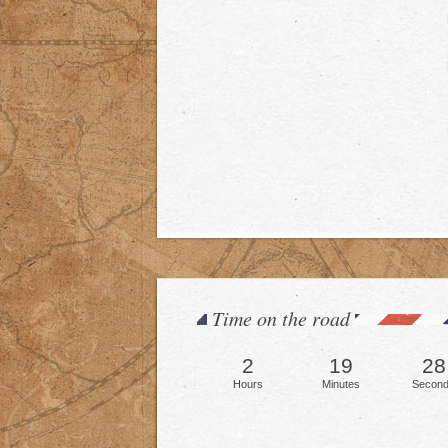
Time on the road
2
19
30
Hours
Minutes
Secon