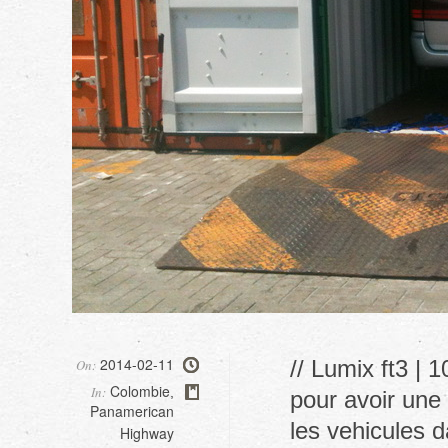
2014-02-11
// Lumix ft3 | 
On:
Colombie
In:
,
pour avoir une 
Panamerican
les vehicules d
Highway