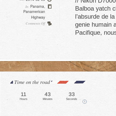
// Nikon D7000
Panama
In:
,
Balboa yatch cl
Panamerican
l’absurde de la
Highway
on
Comments Off
genie humain a
Shipping
Pacifique, nou
to
Colombia
Time on the road
11
43
35
Hours
Minutes
Seconds
i