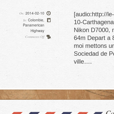
2014-02-10
[audio:http://
On:
Colombie
In:
,
10-Carthagena.
Panamerican
Nikon D7000, ni
Highway
on
Comments Off
64m Depart a 8
Recuperer
moi mettons un
notre
van,
Sociedad de Por
part1
ville….
Ca