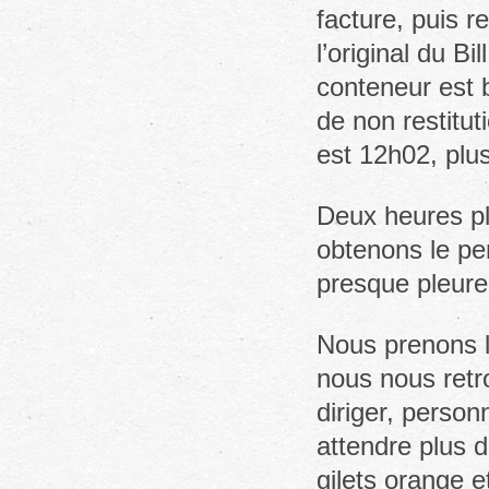
facture, puis r
l’original du Bi
conteneur est b
de non restitu
est 12h02, plu
Deux heures plu
obtenons le pe
presque pleurer
Nous prenons le
nous nous retr
diriger, person
attendre plus 
gilets orange 