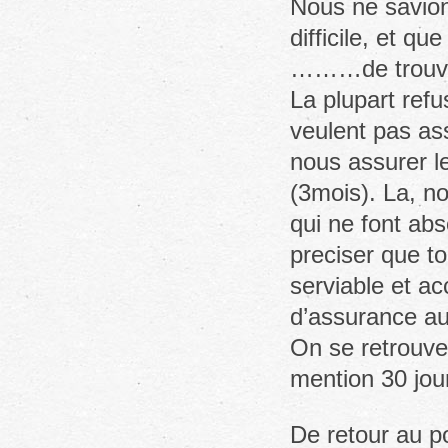
Nous ne savion
difficile, et qu
………de trouver
La plupart ref
veulent pas as
nous assurer le
(3mois). La, n
qui ne font ab
preciser que t
serviable et a
d’assurance au
On se retrouve 
mention 30 jou
De retour au po