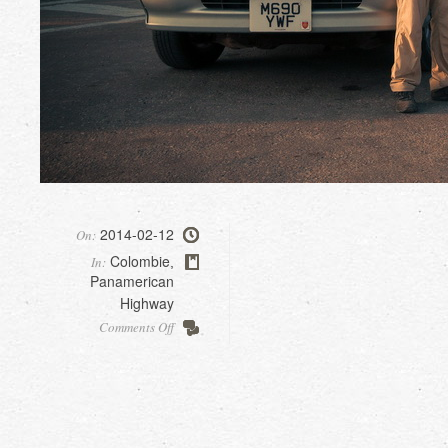
2014-02-12
On:
Colombie
In:
,
Panamerican
Highway
on
Comments Off
Recuperation
du
van,
part3