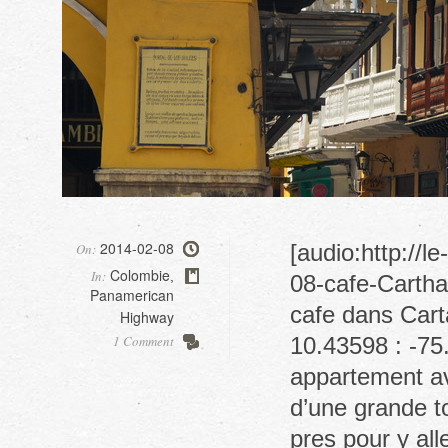
2014-02-08
[audio:http://
On:
Colombie
In:
,
08-cafe-Cartha
Panamerican
cafe dans Cart
Highway
1 Comment
10.43598 : -75
appartement av
d’une grande to
pres pour y al