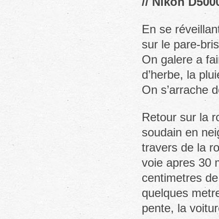
// Nikon D500
En se réveilla
sur le pare-bri
On galere a fai
d’herbe, la plu
On s’arrache de
Retour sur la r
soudain en nei
travers de la r
voie apres 30 m
centimetres de 
quelques metres
pente, la voitu