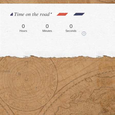
Time on the road
0
0
0
Hours
Minutes
Seconds
i
© David