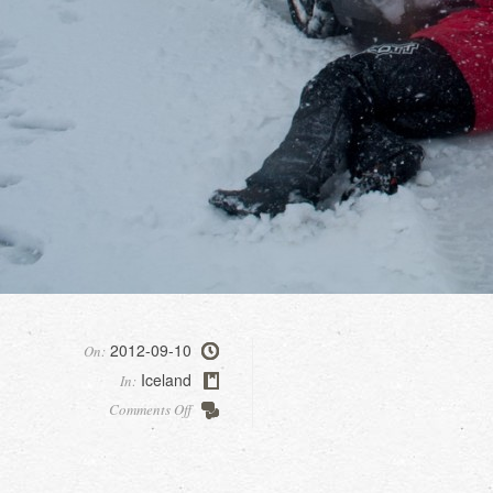
2012-09-10
On:
Iceland
In:
on
Comments Off
Premier
blizzard,
et
crash