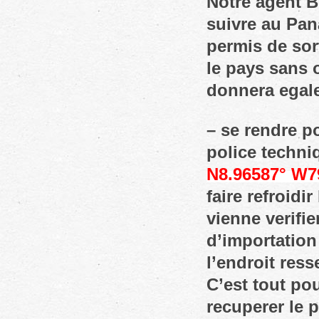
Notre agent B
suivre au Pan
permis de sort
le pays sans 
donnera egalem
– se rendre p
police techni
N8.96587° W7
faire refroidi
vienne verifie
d’importation
l’endroit res
C’est tout pou
recuperer le 