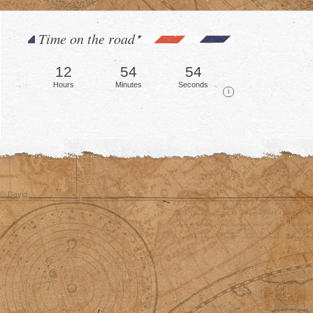
Time on the road
12
54
57
Hours
Minutes
Seconds
i
© David