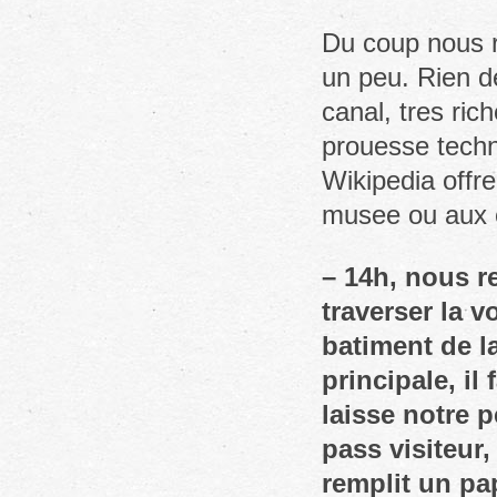
Du coup nous r
un peu. Rien de
canal, tres ric
prouesse tech
Wikipedia offre
musee ou aux 
– 14h, nous r
traverser la 
batiment de l
principale, il
laisse notre 
pass visiteur
remplit un pa