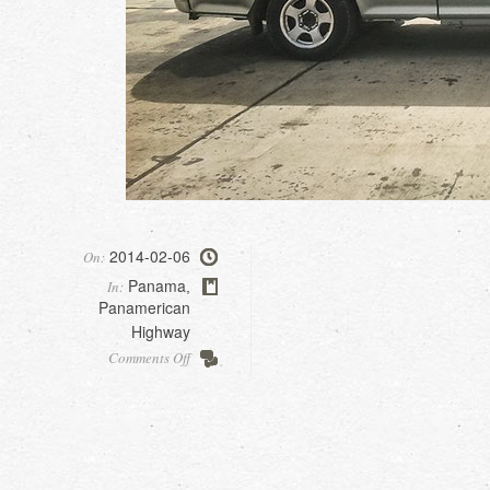
2014-02-06
On:
Panama
In:
,
Panamerican
Highway
on
Comments Off
Shipping
to
Colombia