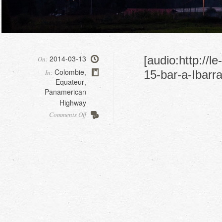
2014-03-13
[audio:http://
On:
Colombie
In:
15-bar-a-Ibarra
,
Equateur
,
Panamerican
Highway
on
Comments Off
Ipiales,
Colombia,
to
Ibarra,
Ecuador