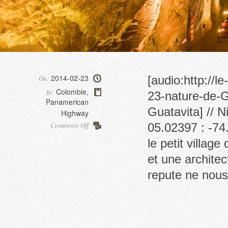
2014-02-23
[audio:http://
On:
Colombie
In:
,
23-nature-de-G
Panamerican
Guatavita] // N
Highway
on
Comments Off
05.02397 : -74
Zipaquira
le petit villag
salt
Cathedral
et une architec
repute ne nou