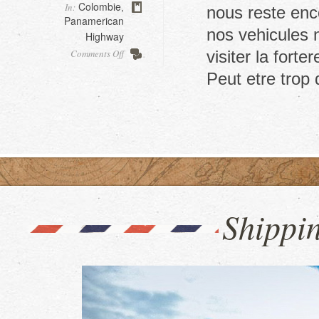
Colombie
In:
,
nous reste enc
Panamerican
nos vehicules n
Highway
on
Comments Off
visiter la forte
Forteresse
Peut etre trop
de
Cartagena
Shippi