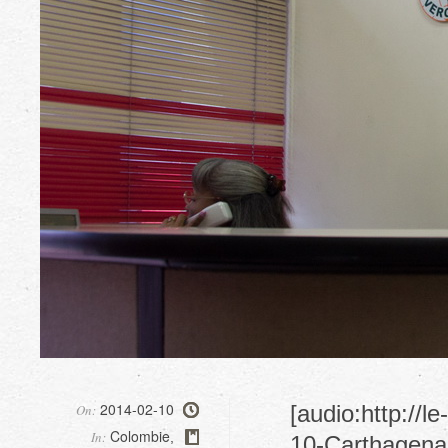
2014-02-10
[audio:http://
On:
Colombie
In:
,
10-Carthagena.