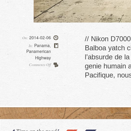
2014-02-06
// Nikon D7000
On:
Panama
In:
,
Balboa yatch cl
Panamerican
l’absurde de la
Highway
on
Comments Off
genie humain a
Shipping
Pacifique, nou
to
Colombia
Time on the road