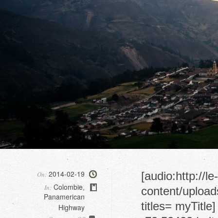
2014-02-19
[audio:http://l
On:
Colombie
In:
,
content/upload
Panamerican
titles= myTitle
Highway