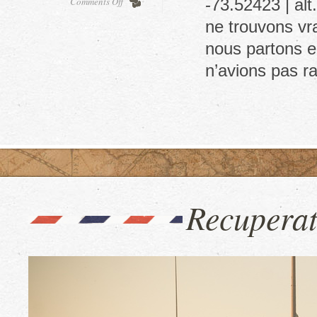
on
Comments Off
-73.52423 | al
Road
ne trouvons vra
to
El
nous partons e
Cocuy
n’avions pas 
Recuperat