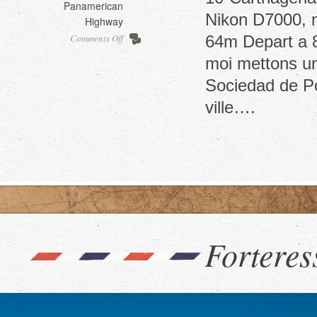
Panamerican
Nikon D7000, ni
Highway
on
Comments Off
64m Depart a 8
Recuperer
moi mettons un
notre
van,
Sociedad de Por
part1
ville….
Forteres