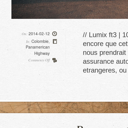
2014-02-12
// Lumix ft3 | 
On:
Colombie
In:
,
encore que cette
Panamerican
nous prendrait
Highway
on
Comments Off
assurance auto
Recuperation
etrangeres, ou
du
van,
part3