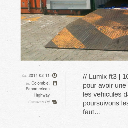
2014-02-11
// Lumix ft3 | 
On:
Colombie
In:
,
pour avoir une 
Panamerican
les vehicules d
Highway
on
Comments Off
poursuivons les
Recuperation
faut…
du
van,
part2