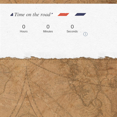
Time on the road
0
0
0
Hours
Minutes
Seconds
i
© David