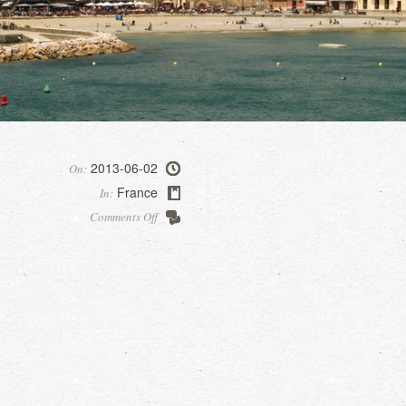
2013-06-02
On:
France
In:
on
Comments Off
Collioure