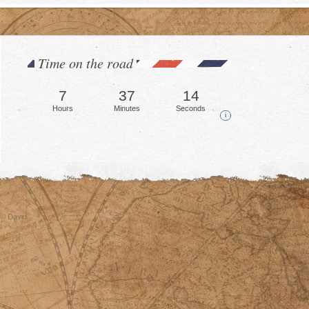
Time on the road
7
37
15
Hours
Minutes
Seconds
i
© David