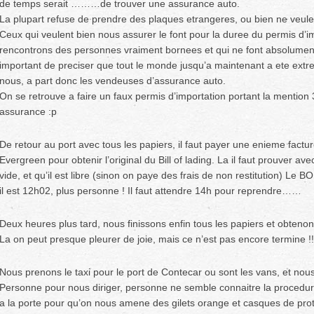
de temps serait ………de trouver une assurance auto.
La plupart refuse de prendre des plaques etrangeres, ou bien ne veule
Ceux qui veulent bien nous assurer le font pour la duree du permis d’i
rencontrons des personnes vraiment bornees et qui ne font absolument
important de preciser que tout le monde jusqu’a maintenant a ete extr
nous, a part donc les vendeuses d’assurance auto.
On se retrouve a faire un faux permis d’importation portant la mention
assurance :p
De retour au port avec tous les papiers, il faut payer une enieme factur
Evergreen pour obtenir l’original du Bill of lading. La il faut prouver a
vide, et qu’il est libre (sinon on paye des frais de non restitution) Le
il est 12h02, plus personne ! Il faut attendre 14h pour reprendre……
Deux heures plus tard, nous finissons enfin tous les papiers et obtenon
La on peut presque pleurer de joie, mais ce n’est pas encore termine !!
Nous prenons le taxi pour le port de Contecar ou sont les vans, et nou
Personne pour nous diriger, personne ne semble connaitre la procedure,
a la porte pour qu’on nous amene des gilets orange et casques de prot