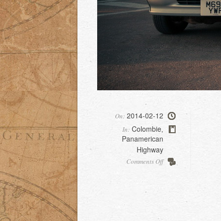
2014-02-12
On:
Colombie
In:
,
Panamerican
Highway
on
Comments Off
Recuperation
du
van,
part3