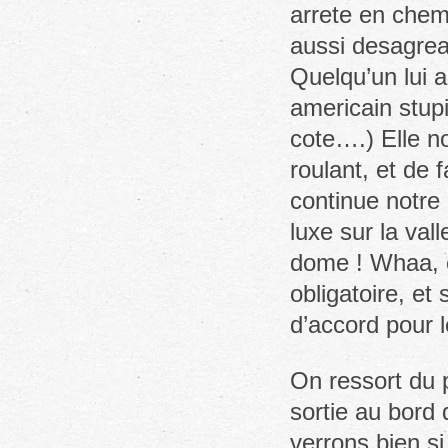
arrete en chemi
aussi desagrea
Quelqu’un lui 
americain stupi
cote….) Elle 
roulant, et de f
continue notre 
luxe sur la va
dome ! Whaa, co
obligatoire, et
d’accord pour 
On ressort du p
sortie au bord 
verrons bien si