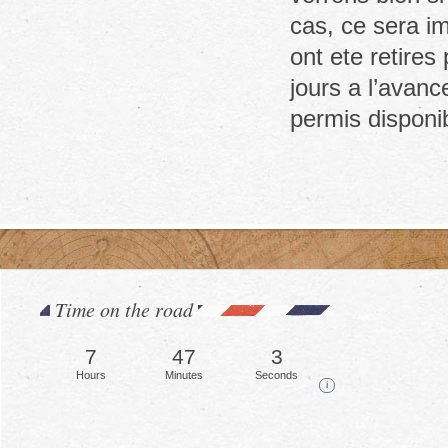
cas, ce sera i
ont ete retires
jours a l’avan
permis disponib
Time on the road
7
47
5
Hours
Minutes
Seconds
i