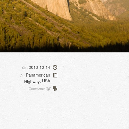
2013-10-14
On:
Panamerican
In:
USA
Highway
,
on
Comments Off
Road
to
Yosemite….