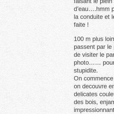
faisant le plei
d’eau….hmm pa
la conduite et 
faite !
100 m plus loin
passent par le 
de visiter le p
photo…… pour u
stupidite.
On commence le
on decouvre enf
delicates coule
des bois, enjam
impressionnant