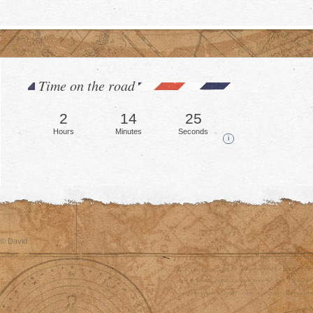
Time on the road
2
14
27
Hours
Minutes
Seconds
i
© David