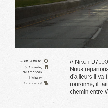
2013-08-04
// Nikon D7000,
On:
Canada
In:
,
Nous repartons 
Panamerican
d’ailleurs il va
Highway
on
Comments Off
ronronne, il fa
Route
chemin entre 
1
vers
Winnipeg