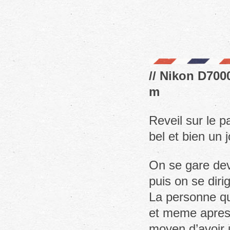
// Nikon D7000
m
Reveil sur le p
bel et bien un j
On se gare dev
puis on se diri
La personne qu
et meme apres 
moyen d’avoir 