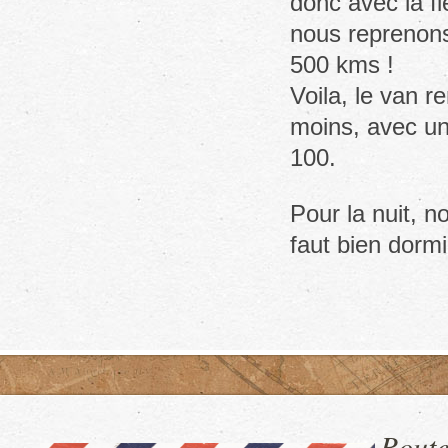
donc avec la fi
nous reprenons 
500 kms !
Voila, le van
moins, avec u
100.
Pour la nuit, n
faut bien dormi
Route