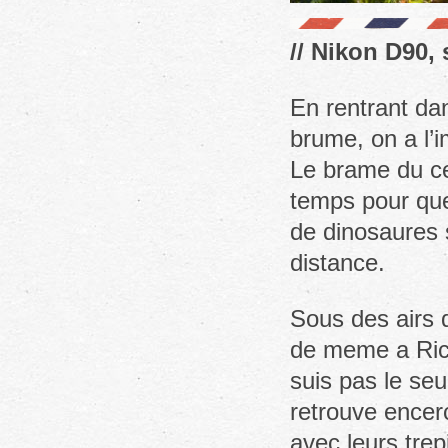
// Nikon D90,
En rentrant da
brume, on a l’i
Le brame du cer
temps pour que 
de dinosaures su
distance.
Sous des airs 
de meme a Rich
suis pas le seu
retrouve encer
avec leurs tre