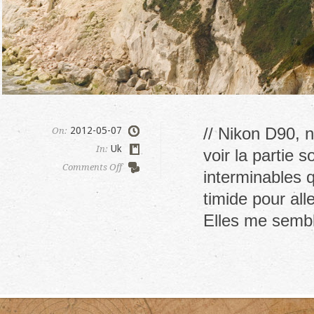
// Nikon D90, 
2012-05-07
On:
Uk
In:
voir la partie 
on
Comments Off
interminables q
Dover
timide pour al
Elles me semb