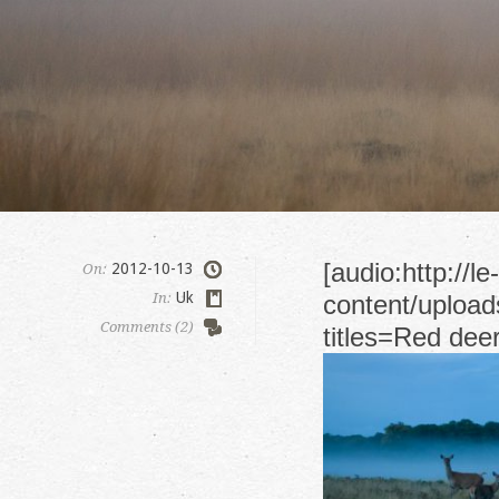
[audio:http://l
2012-10-13
On:
Uk
In:
content/upload
Comments (2)
titles=Red dee