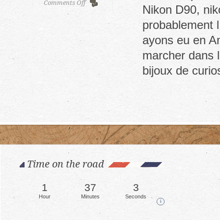
on
Comments Off
Nikon D90, ni
Rye
and
probablement l 
Dover
ayons eu en An
Castle
marcher dans la
bijoux de curio
Time on the road
1
37
6
Hour
Minutes
Seconds
i