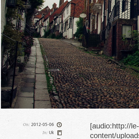
[audio:http://l
2012-05-06
On:
Uk
In:
content/upload