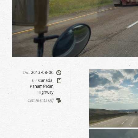
2013-08-06
On:
Canada
,
In:
Panamerican
Highway
on
Comments Off
Regina
to
Medicine
Hat