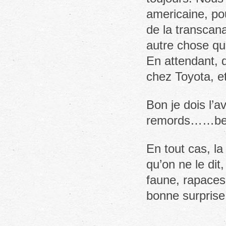
americaine, pou
de la transcana
autre chose que
En attendant, d
chez Toyota, et
Bon je dois l’a
remords……beu
En tout cas, la
qu’on ne le dit
faune, rapaces 
bonne surprise,