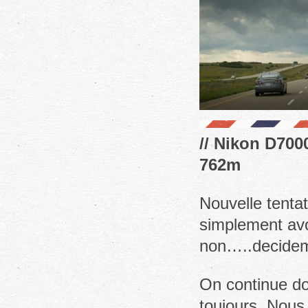
// Nikon D700
762m
Nouvelle tenta
simplement avoi
non…..decid
On continue do
toujours. Nous 