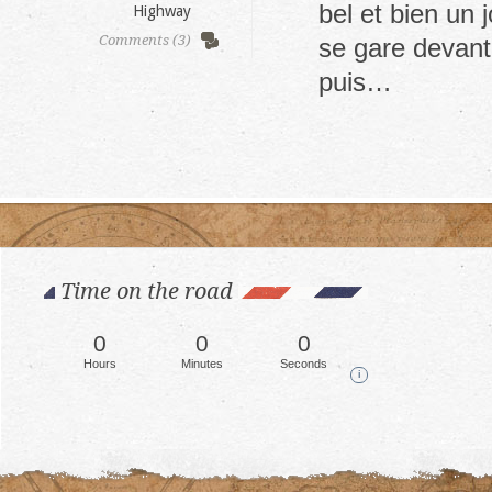
bel et bien un 
Highway
Comments (3)
se gare devant
puis…
Time on the road
0
0
0
Hours
Minutes
Seconds
i