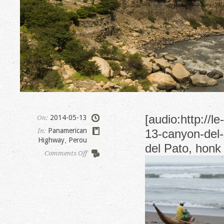
[audio:http://
2014-05-13
On:
Panamerican
In:
13-canyon-del-
Highway
,
Perou
del Pato, honk 
on
Comments Off
Canyon
del
Pato