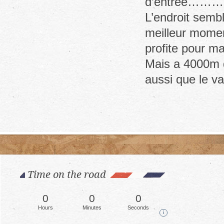
d’entree……… he
L’endroit sembl
meilleur momen
profite pour m
Mais a 4000m d’
aussi que le va
Time on the road
0
0
0
Hours
Minutes
Seconds
i