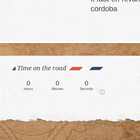
cordoba
Time on the road
0
0
0
Hours
Minutes
Seconds
i
© David