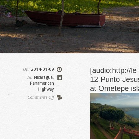
[audio:http://
2014-01-09
On:
Nicaragua
,
In:
12-Punto-Jesus
Panamerican
at Ometepe isl
Highway
on
Comments Off
Ometepe
island