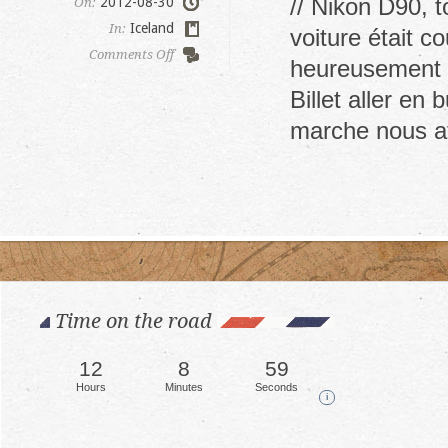
// Nikon D90, t
2012-08-30
On:
Iceland
In:
voiture était co
on
Comments Off
heureusement 
Landmannalaugar
trek
Billet aller en
marche nous a
Time on the road
12
9
1
Hours
Minutes
Second
i