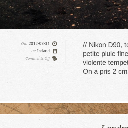
// Nikon D90, 
2012-08-31
On:
Iceland
In:
petite pluie fi
on
Comments Off
violente tempet
Deuxieme
jour
On a pris 2 cm
de
trek,
sous
la
pluie