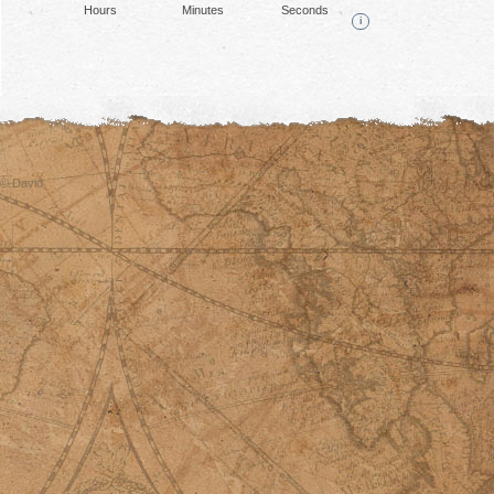
Hours
Minutes
Seconds
i
© David