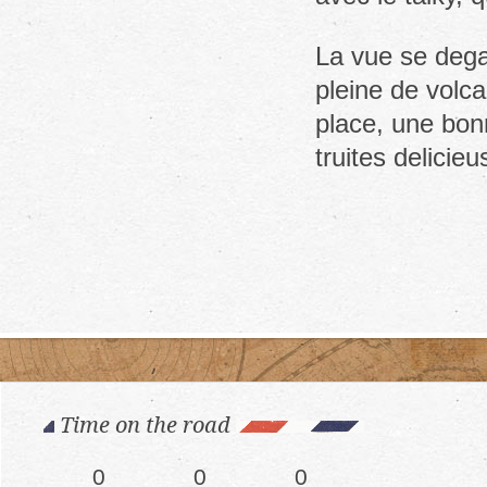
La vue se dega
pleine de volca
place, une bon
truites delicie
Time on the road
0
0
0