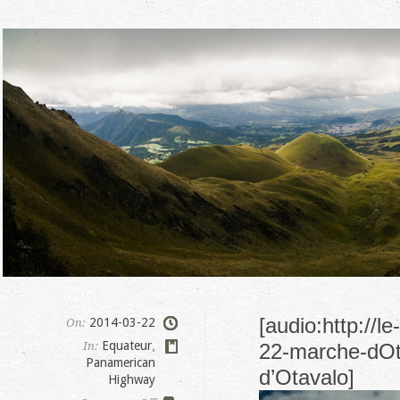
[audio:http://
2014-03-22
On:
Equateur
,
In:
22-marche-dOta
Panamerican
d’Otavalo]
Highway