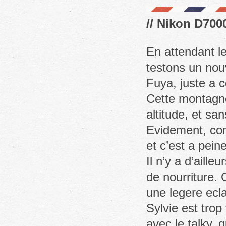
// Nikon D7000
En attendant l
testons un nou
Fuya, juste a c
Cette montagne 
altitude, et san
Evidement, co
et c’est a pein
Il n’y a d’aill
de nourriture.
une legere ecla
Sylvie est trop
avec le talky,