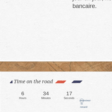
bancaire.
Time on the road
6
34
20
Hours
Minutes
Seconds
monsieur
le
renard