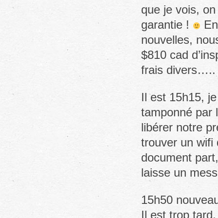
que je vois, on
garantie !
En 
nouvelles, nou
$810 cad d’ins
frais divers…..
Il est 15h15, j
tamponné par l
libérer notre 
trouver un wif
document part,
laisse un mes
15h50 nouveau 
Il est trop tard