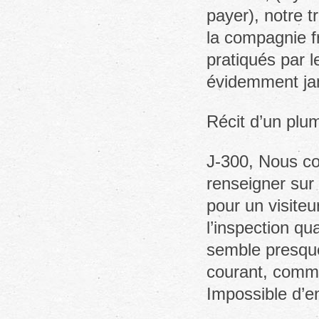
payer), notre 
la compagnie f
pratiqués par l
évidemment jam
Récit d’un plu
J-300, Nous co
renseigner sur 
pour un visite
l’inspection qu
semble presque f
courant, comme
Impossible d’e