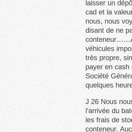
laisser un dép
cad et la valeu
nous, nous vo
disant de ne pa
conteneur……A 
véhicules impor
très propre, s
payer en cash 
Société Généra
quelques heure
J 26 Nous nous 
l’arrivée du b
les frais de st
conteneur. Auc