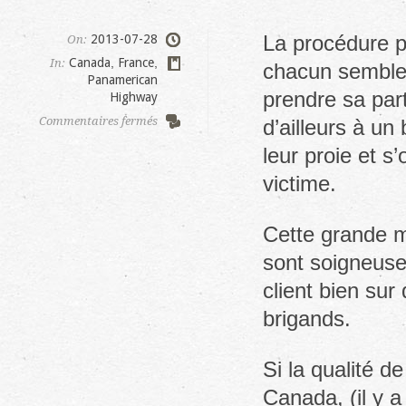
La procédure p
2013-07-28
On:
Canada
,
France
,
In:
chacun semble 
Panamerican
prendre sa par
Highway
sur
Commentaires fermés
d’ailleurs à u
Le
leur proie et s
grand
depouillement
victime.
Cette grande ma
sont soigneuse
client bien sur
brigands.
Si la qualité de
Canada, (il y a