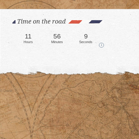
Time on the road
11
56
10
Hours
Minutes
Seconds
i
© David