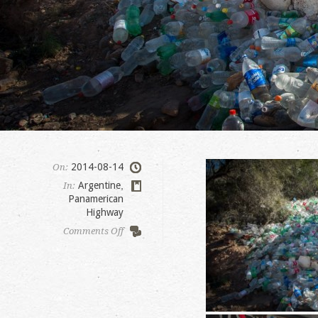
2014-08-14
On:
Argentine
,
In:
Panamerican
Highway
on
Comments Off
Difunta
Correa