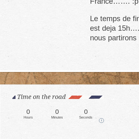
France……. :p O
Le temps de fi
est deja 15h….t
nous partirons 
Time on the road
0
0
0
Hours
Minutes
Seconds
i