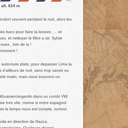
 alt. 614 m
endort souvent pendant la nuit, alors les
es bacs pour faire la lessive….. et
s, et nettoyer le filtre a air. Sylvie
oues , loin de la !
un moment !
autoroute plate, pour depasser Lima la
 d’ailleurs de nuit, sans trop savoir ou
tit matin, mais nous trouvons un
lithuanien/argentin dans un combi VW,
hise tres vite, meme si notre espagnol
mais le temps nous est compte, surtout
oila en direction de Nazca.
anamericaine. Quelques decors