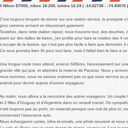
// Nikon D7000, nikon 18-200, tokina 12-24 | -14.82738 : -74.93676 |
C’est toujours bruyant de dormir sur une station service, le pompiste s’
gros camions arrivent en klaxonnant gaiement.
Toutefois, dans cette station repsol, nous trouvons tout, des douches, d
etant sur des dalles de beton, j’en profite pour faire la rotation des 4 roue
s’occupe de la lessive, qui n’est pas plus facile a faire que demonter 4 r
Ca nous prendra bien 3h pour tout faire, mais il fallait bien le faire a 
Une longue route nous attend, environ 500kms, heureusement sur une 
grande ville qui pue, et atteindre la reserve de Pacaras. Nous y arrivons
nous sommes, nous ne savons vraiment pas ce que nous verrons au pe
endroit pour dormir aupres d’autres voyageurs.
Au matin, nous allons a la rencontre des autres voyageurs. Un couple 
et 2 filles d’Uruguay et d’Argentine dans un renault transit. On sympat
n’est toujours pas au point, on resterait presque une nuit de plus ici, 
concernant l’assurance auto.
Nous echangeons cartes, infos et emails, une photo souvenir et nous v
La cote du Perou est un vaste desert de dunes, coupee en 2 par la p