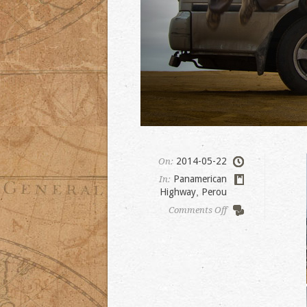
2014-05-22
On:
Panamerican
In:
Highway
,
Perou
on
Comments Off
Paracas,
Nazca
lines,
climbing
on
the
altiplano